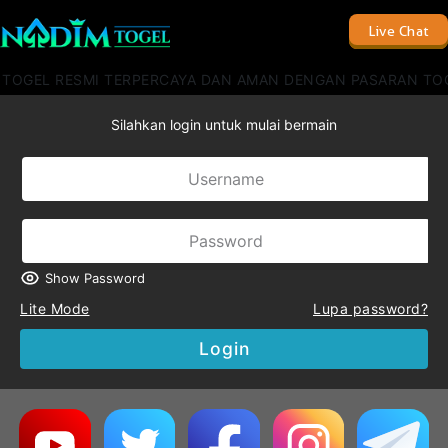
Live Chat
TOGEL RESMI TERPERCAYA DAN AMAN DENGAN PASARAN TOGE
Silahkan login untuk mulai bermain
Show Password
Lite Mode
Lupa password?
Login