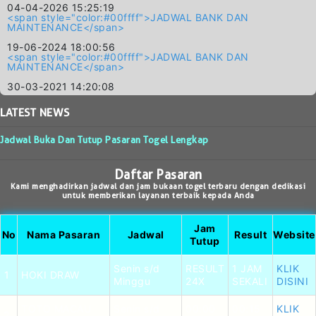
04-04-2026 15:25:19
<span style="color:#00ffff">JADWAL BANK DAN
MAINTENANCE</span>
19-06-2024 18:00:56
<span style="color:#00ffff">JADWAL BANK DAN
MAINTENANCE</span>
30-03-2021 14:20:08
LATEST
NEWS
Jadwal Buka Dan Tutup Pasaran Togel Lengkap
Daftar Pasaran
Kami menghadirkan jadwal dan jam bukaan togel terbaru dengan dedikasi
untuk memberikan layanan terbaik kepada Anda
Jam
No
Nama Pasaran
Jadwal
Result
Website
Tutup
Senin s/d
RESULT
1 JAM
KLIK
1
HOKI DRAW
Minggu
24X
SEKALI
DISINI
TOTO MACAU
Senin s/d
00:00
00:15
KLIK
2