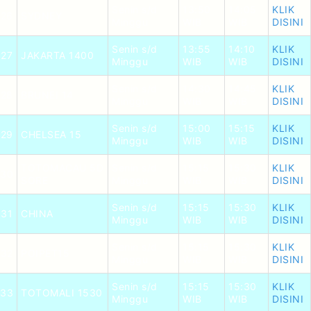
Senin s/d
13:50
14:05
KLIK
26
SYDNEY
Minggu
WIB
WIB
DISINI
Senin s/d
13:55
14:10
KLIK
27
JAKARTA 1400
Minggu
WIB
WIB
DISINI
Senin s/d
14:30
14:45
KLIK
28
BRUNEI 14
Minggu
WIB
WIB
DISINI
Senin s/d
15:00
15:15
KLIK
29
CHELSEA 15
Minggu
WIB
WIB
DISINI
TOTOMACAU 5D
Senin s/d
15:15
15:30
KLIK
30
SORE
Minggu
WIB
WIB
DISINI
Senin s/d
15:15
15:30
KLIK
31
CHINA
Minggu
WIB
WIB
DISINI
Senin s/d
15:15
15:30
KLIK
32
POIPET15
Minggu
WIB
WIB
DISINI
Senin s/d
15:15
15:30
KLIK
33
TOTOMALI 1530
Minggu
WIB
WIB
DISINI