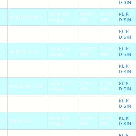
PAGI
Minggu
WIB
WIB
DISINI
Senin s/d
00:05
00:20
KLIK
3
KENTUCKYMID
Minggu
WIB
WIB
DISINI
FLORIDA
Senin s/d
00:20
00:30
KLIK
4
MIDDAY
Minggu
WIB
WIB
DISINI
Senin s/d
00:45
01:00
KLIK
5
HUAHIN 0100
Minggu
WIB
WIB
DISINI
Senin s/d
01:15
01:25
KLIK
6
NEWYORKMID
Minggu
WIB
WIB
DISINI
Senin s/d
01:15
01:30
KLIK
7
BANGKOK 0130
Minggu
WIB
WIB
DISINI
Senin s/d
01:45
02:00
KLIK
8
CAROLINA DAY
Minggu
WIB
WIB
DISINI
Senin s/d
02:30
02:45
KLIK
9
BRUNEI 02
Minggu
WIB
WIB
DISINI
Senin s/d
02:50
03:00
KLIK