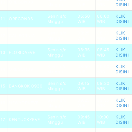
10
OREGON03
Minggu
WIB
WIB
DISINI
Senin s/d
05:50
06:00
KLIK
11
OREGON06
Minggu
WIB
WIB
DISINI
Senin s/d
08:25
08:30
KLIK
12
CALIFORNIA
Minggu
WIB
WIB
DISINI
Senin s/d
08:35
08:45
KLIK
13
FLORIDAEVE
Minggu
WIB
WIB
DISINI
Senin s/d
08:50
09:00
KLIK
14
OREGON09
Minggu
WIB
WIB
DISINI
Senin s/d
09:15
09:30
KLIK
15
BANGKOK 0930
Minggu
WIB
WIB
DISINI
Senin s/d
09:25
09:35
KLIK
16
NEWYORKEVE
Minggu
WIB
WIB
DISINI
Senin s/d
09:45
10:00
KLIK
17
KENTUCKYEVE
Minggu
WIB
WIB
DISINI