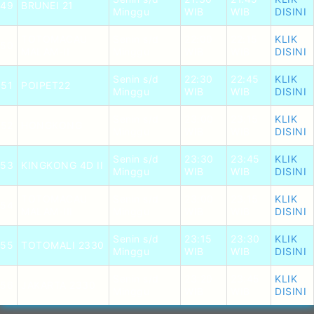
49
BRUNEI 21
Minggu
WIB
WIB
DISINI
TOTOMACAU
Senin s/d
22:00
22:15
KLIK
50
MALAM-II
Minggu
WIB
WIB
DISINI
Senin s/d
22:30
22:45
KLIK
51
POIPET22
Minggu
WIB
WIB
DISINI
Senin s/d
23:00
23:15
KLIK
52
HONGKONG
Minggu
WIB
WIB
DISINI
Senin s/d
23:30
23:45
KLIK
53
KINGKONG 4D II
Minggu
WIB
WIB
DISINI
TOTOMACAU
Senin s/d
23:00
23:15
KLIK
54
MALAM-III
Minggu
WIB
WIB
DISINI
Senin s/d
23:15
23:30
KLIK
55
TOTOMALI 2330
Minggu
WIB
WIB
DISINI
Senin s/d
23:20
23:45
KLIK
56
JAKARTA 2330
Minggu
WIB
WIB
DISINI