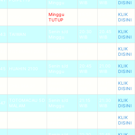
Minggu
WIB
WIB
DISINI
Minggu
19:50
20:10
KLIK
42
PCSO
TUTUP
WIB
WIB
DISINI
Senin s/d
20:30
20.45
KLIK
43
TAIWAN
Minggu
WIB
WIB
DISINI
Senin s/d
20:15
20.30
KLIK
44
TOTOMALI 2030
Minggu
WIB
WIB
DISINI
Senin s/d
20:45
21.00
KLIK
45
HUAHIN 2100
Minggu
WIB
WIB
DISINI
Senin s/d
21:00
21:15
KLIK
46
CHELSEA 21
Minggu
WIB
WIB
DISINI
TOTOMACAU 5D
Senin s/d
21:15
21:30
KLIK
47
MALAM
Minggu
WIB
WIB
DISINI
Senin s/d
21.15
21.30
KLIK
48
NEVADA
Minggu
WIB
WIB
DISINI
Senin s/d
21:30
21.45
KLIK