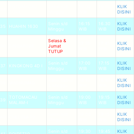
TOTOMACAU
Senin s/d
16:00
16:15
KLIK
34
SORE
Minggu
WIB
WIB
DISINI
Senin s/d
16:15
16.30
KLIK
35
HUAHIN 1630
Minggu
WIB
WIB
DISINI
Selasa &
17:30
17:45
KLIK
36
SINGAPORE
Jumat
WIB
WIB
DISINI
TUTUP
Senin s/d
17:00
17:15
KLIK
37
KINGKONG 4D I
Minggu
WIB
WIB
DISINI
Rabu,Sabtu
18:10
18:40
KLIK
38
MAGNUM4D
& Minggu
WIB
WIB
DISINI
TOTOMACAU
Senin s/d
19:00
19:15
KLIK
39
MALAM-I
Minggu
WIB
WIB
DISINI
Senin s/d
19:00
19:15
KLIK
40
CHELSEA 19
Minggu
WIB
WIB
DISINI
Senin s/d
19:30
19:45
KLIK
41
POIPET19