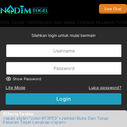
Live Chat
EL RESMI TERPERCAYA DAN AMAN DENGAN PASARAN TOGEL T
Silahkan login untuk mulai bermain
Show Password
Lite Mode
Lupa password?
Login
Berita Terakhir
<span style="color:#73fff3">Jadwal Buka Dan Tutup
Pasaran Togel Lengkap</span>