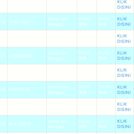
Senin s/d
10:17
10:22
KLIK
18
CAROLINAEVE
Minggu
WIB
WIB
DISINI
Senin s/d
11:00
11:15
KLIK
19
CHELSEA 11
Minggu
WIB
WIB
DISINI
Senin s/d
10:45
11:00
KLIK
20
TOTOCAMBODIA
Minggu
WIB
WIB
DISINI
Senin s/d
11:35
11:50
KLIK
21
CAMBODIA
Minggu
WIB
WIB
DISINI
Senin s/d
11:50
12:00
KLIK
22
OREGON12
Minggu
WIB
WIB
DISINI
Senin s/d
12:15
12:30
KLIK
23
POIPET12
Minggu
WIB
WIB
DISINI
TOTOMACAU
Senin s/d
13:00
13:15
KLIK
24
SIANG
Minggu
WIB
WIB
DISINI
Senin s/d
13:00
13:15
KLIK
25
BULLSEYE
Minggu
WIB
WIB
DISINI