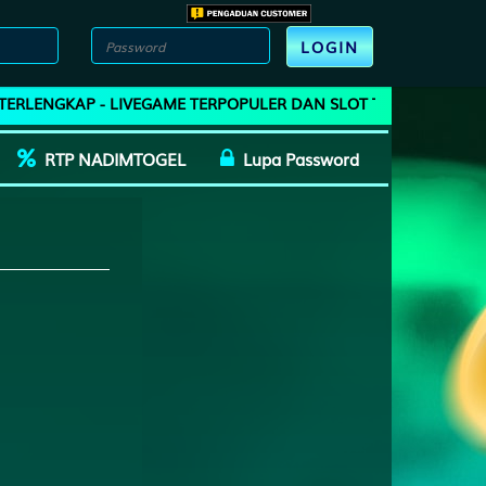
LOGIN
GKAP - LIVEGAME TERPOPULER DAN SLOT TERBOOMING SAAT I
RTP NADIMTOGEL
Lupa Password